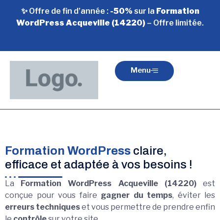
✨ Offre de fin d’année :
-50%
sur la
Formation
WordPress Acqueville (14220)
– Offre limitée.
🎉
100€ OFFERTS
cet été —
Profitez-en
!
Menu
Formation WordPress
claire,
efficace et adaptée à vos besoins !
La
Formation WordPress Acqueville (14220)
est
conçue pour vous faire
gagner du temps
, éviter les
erreurs techniques
et vous permettre de prendre enfin
le
contrôle
sur votre site.